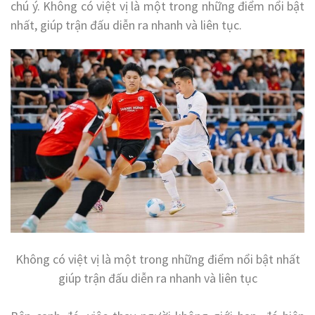
chú ý. Không có việt vị là một trong những điểm nổi bật
nhất, giúp trận đấu diễn ra nhanh và liên tục.
Không có việt vị là một trong những điểm nổi bật nhất
giúp trận đấu diễn ra nhanh và liên tục