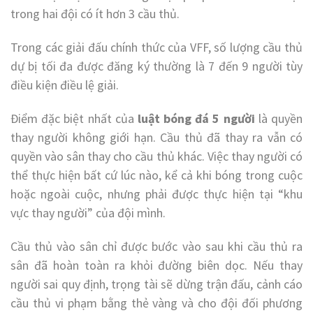
trong hai đội có ít hơn 3 cầu thủ.
Trong các giải đấu chính thức của VFF, số lượng cầu thủ
dự bị tối đa được đăng ký thường là 7 đến 9 người tùy
điều kiện điều lệ giải.
Điểm đặc biệt nhất của
luật bóng đá 5 người
là quyền
thay người không giới hạn. Cầu thủ đã thay ra vẫn có
quyền vào sân thay cho cầu thủ khác. Việc thay người có
thể thực hiện bất cứ lúc nào, kể cả khi bóng trong cuộc
hoặc ngoài cuộc, nhưng phải được thực hiện tại “khu
vực thay người” của đội mình.
Cầu thủ vào sân chỉ được bước vào sau khi cầu thủ ra
sân đã hoàn toàn ra khỏi đường biên dọc. Nếu thay
người sai quy định, trọng tài sẽ dừng trận đấu, cảnh cáo
cầu thủ vi phạm bằng thẻ vàng và cho đội đối phương