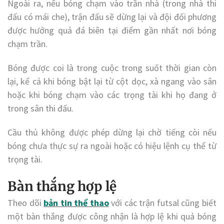
Ngoài ra, nếu bóng chạm vào trần nhà (trong nhà thi
đấu có mái che), trận đấu sẽ dừng lại và đội đối phương
được hưởng quả đá biên tại điểm gần nhất nơi bóng
chạm trần.
Bóng được coi là trong cuộc trong suốt thời gian còn
lại, kể cả khi bóng bật lại từ cột dọc, xà ngang vào sân
hoặc khi bóng chạm vào các trọng tài khi họ đang ở
trong sân thi đấu.
Cầu thủ không được phép dừng lại chờ tiếng còi nếu
bóng chưa thực sự ra ngoài hoặc có hiệu lệnh cụ thể từ
trọng tài.
Bàn thắng hợp lệ
Theo dõi
bản tin thể thao
với
các trận futsal cũng biết
một bàn thắng được công nhận là hợp lệ khi quả bóng