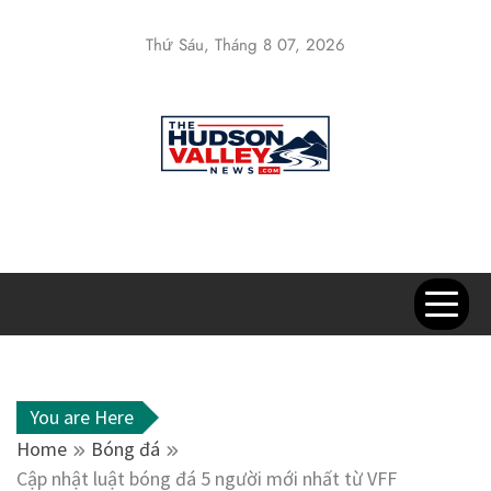
Skip
to
Thứ Sáu, Tháng 8 07, 2026
content
thehudsonval
You are Here
Home
Bóng đá
Cập nhật luật bóng đá 5 người mới nhất từ VFF