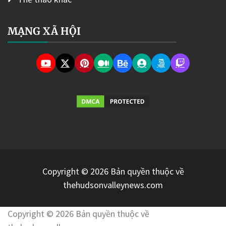
MẠNG XÃ HỘI
Copyright © 2026 Bản quyền thuộc về
thehudsonvalleynews.com
Copyright © 2026 Bản quyền thuộc về