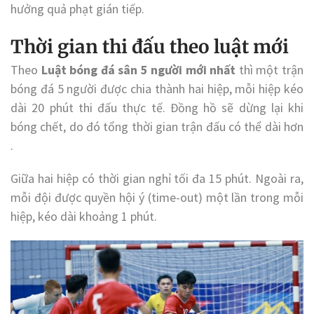
hưởng quả phạt gián tiếp.
Thời gian thi đấu theo luật mới
Theo
Luật bóng đá sân 5 người mới nhất
thì một trận
bóng đá 5 người được chia thành hai hiệp, mỗi hiệp kéo
dài 20 phút thi đấu thực tế. Đồng hồ sẽ dừng lại khi
bóng chết, do đó tổng thời gian trận đấu có thể dài hơn
.
Giữa hai hiệp có thời gian nghỉ tối đa 15 phút. Ngoài ra,
mỗi đội được quyền hội ý (time-out) một lần trong mỗi
hiệp, kéo dài khoảng 1 phút.