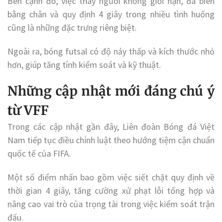
Bên cạnh đó, việc thay người không giới hạn, đá biên
bằng chân và quy định 4 giây trong nhiều tình huống
cũng là những đặc trưng riêng biệt.
Ngoài ra, bóng futsal có độ nảy thấp và kích thước nhỏ
hơn, giúp tăng tính kiểm soát và kỹ thuật.
Những cập nhật mới đáng chú ý
từ VFF
Trong các cập nhật gần đây, Liên đoàn Bóng đá Việt
Nam tiếp tục điều chỉnh luật theo hướng tiệm cận chuẩn
quốc tế của FIFA.
Một số điểm nhấn bao gồm việc siết chặt quy định về
thời gian 4 giây, tăng cường xử phạt lỗi tổng hợp và
nâng cao vai trò của trọng tài trong việc kiểm soát trận
đấu.