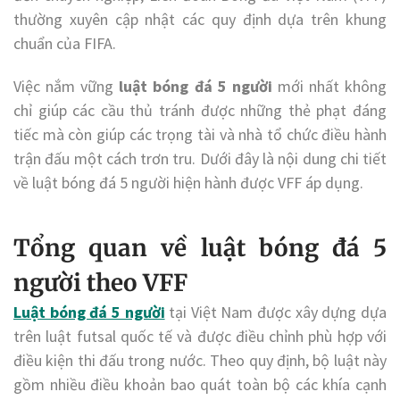
thường xuyên cập nhật các quy định dựa trên khung
chuẩn của FIFA.
Việc nắm vững
luật bóng đá 5 người
mới nhất không
chỉ giúp các cầu thủ tránh được những thẻ phạt đáng
tiếc mà còn giúp các trọng tài và nhà tổ chức điều hành
trận đấu một cách trơn tru. Dưới đây là nội dung chi tiết
về luật bóng đá 5 người hiện hành được VFF áp dụng.
Tổng quan về luật bóng đá 5
người theo VFF
Luật bóng đá 5 người
tại Việt Nam được xây dựng dựa
trên luật futsal quốc tế và được điều chỉnh phù hợp với
điều kiện thi đấu trong nước. Theo quy định, bộ luật này
gồm nhiều điều khoản bao quát toàn bộ các khía cạnh