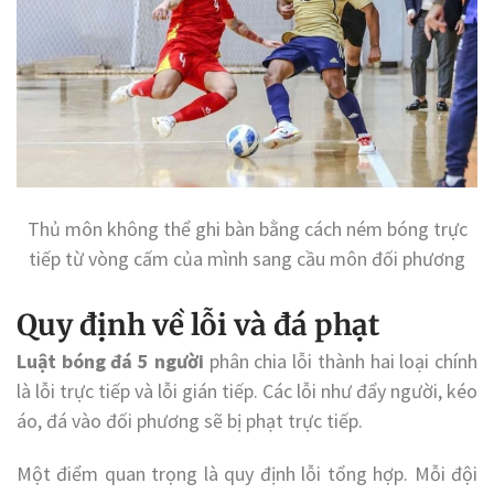
Thủ môn không thể ghi bàn bằng cách ném bóng trực
tiếp từ vòng cấm của mình sang cầu môn đối phương
Quy định về lỗi và đá phạt
Luật bóng đá 5 người
phân chia lỗi thành hai loại chính
là lỗi trực tiếp và lỗi gián tiếp. Các lỗi như đẩy người, kéo
áo, đá vào đối phương sẽ bị phạt trực tiếp.
Một điểm quan trọng là quy định lỗi tổng hợp. Mỗi đội