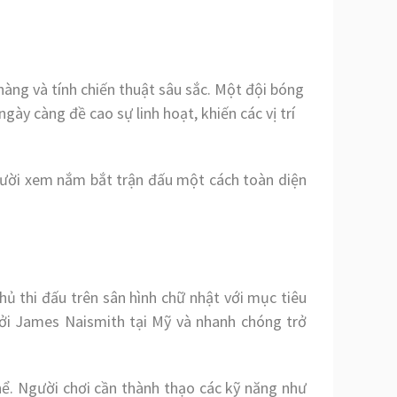
hàng và tính chiến thuật sâu sắc. Một đội bóng
ngày càng đề cao sự linh hoạt, khiến các vị trí
người xem nắm bắt trận đấu một cách toàn diện
hủ thi đấu trên sân hình chữ nhật với mục tiêu
ởi James Naismith tại Mỹ và nhanh chóng trở
thể. Người chơi cần thành thạo các kỹ năng như