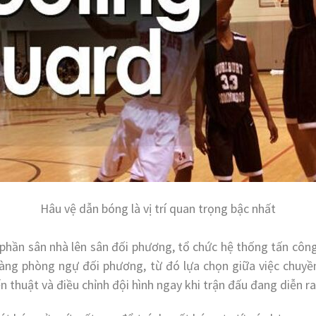
Hâu vệ dẫn bóng là vị trí quan trọng bậc nhất
ừ phần sân nhà lên sân đối phương, tổ chức hệ thống tấn công
ị hàng phòng ngự đối phương, từ đó lựa chọn giữa việc chuy
n thuật và điều chỉnh đội hình ngay khi trận đấu đang diễn ra