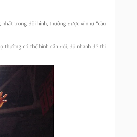
ng nhất trong đội hình, thường được ví như “cầu
ọ thường có thể hình cân đối, đủ nhanh để thi