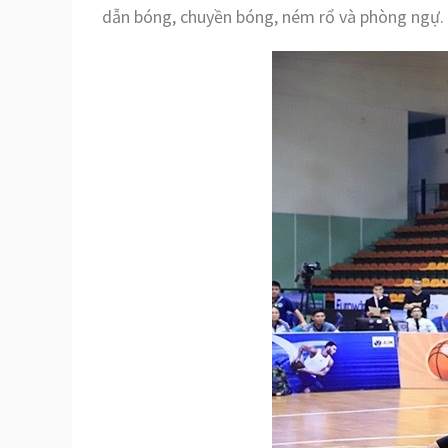
dẫn bóng, chuyền bóng, ném rổ và phòng ngự. T