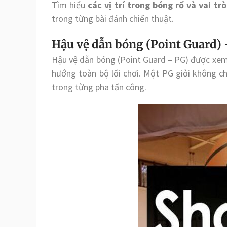
Tìm hiểu
c
ác vị trí trong bóng rổ và vai trò
trong từng bài đánh chiến thuật.
Hậu vệ dẫn bóng (Point Guard) –
Hậu vệ dẫn bóng (Point Guard – PG) được xem 
hướng toàn bộ lối chơi. Một PG giỏi không ch
trong từng pha tấn công.