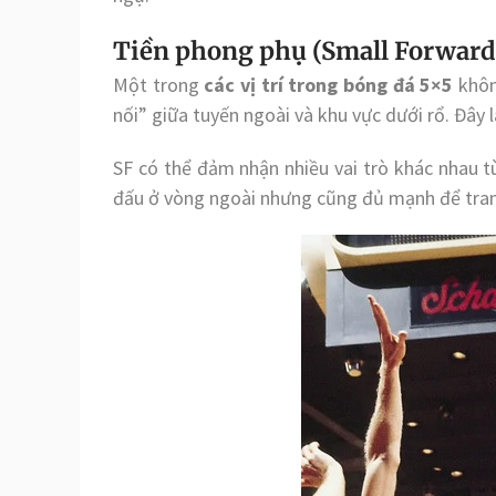
Tiền phong phụ (Small Forward)
Một trong
các vị trí trong bóng đá 5×5
không
nối” giữa tuyến ngoài và khu vực dưới rổ. Đây là
SF có thể đảm nhận nhiều vai trò khác nhau t
đấu ở vòng ngoài nhưng cũng đủ mạnh để tran