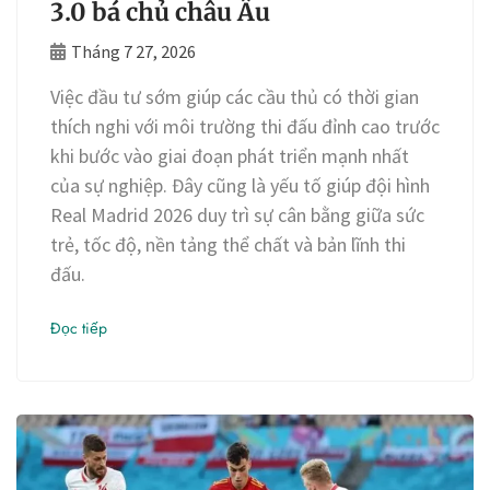
3.0 bá chủ châu Âu
Tháng 7 27, 2026
Việc đầu tư sớm giúp các cầu thủ có thời gian
thích nghi với môi trường thi đấu đỉnh cao trước
khi bước vào giai đoạn phát triển mạnh nhất
của sự nghiệp. Đây cũng là yếu tố giúp đội hình
Real Madrid 2026 duy trì sự cân bằng giữa sức
trẻ, tốc độ, nền tảng thể chất và bản lĩnh thi
đấu.
Đọc tiếp