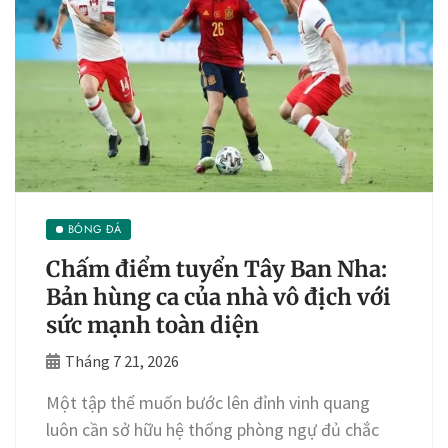
BÓNG ĐÁ
Chấm điểm tuyển Tây Ban Nha:
Bản hùng ca của nhà vô địch với
sức mạnh toàn diện
Tháng 7 21, 2026
Một tập thể muốn bước lên đỉnh vinh quang
luôn cần sở hữu hệ thống phòng ngự đủ chắc