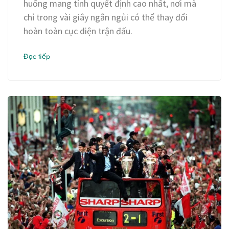
huống mang tính quyết định cao nhất, nơi mà
chỉ trong vài giây ngắn ngủi có thể thay đổi
hoàn toàn cục diện trận đấu.
Đọc tiếp