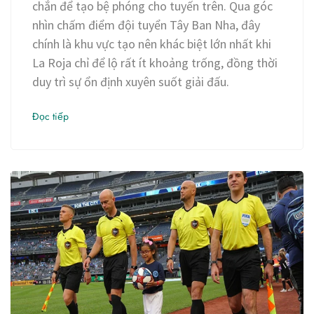
chắn để tạo bệ phóng cho tuyến trên. Qua góc
nhìn chấm điểm đội tuyển Tây Ban Nha, đây
chính là khu vực tạo nên khác biệt lớn nhất khi
La Roja chỉ để lộ rất ít khoảng trống, đồng thời
duy trì sự ổn định xuyên suốt giải đấu.
Đọc tiếp