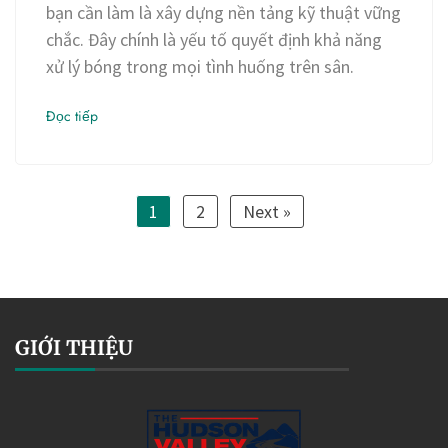
bạn cần làm là xây dựng nền tảng kỹ thuật vững
chắc. Đây chính là yếu tố quyết định khả năng
xử lý bóng trong mọi tình huống trên sân.
Đọc tiếp
1
2
Next »
GIỚI THIỆU