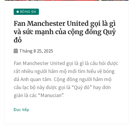
BÓNG ĐÁ
Fan Manchester United gọi là gì
và sức mạnh của cộng đồng Quỷ
đỏ
Tháng 8 25, 2025
Fan Manchester United gọi là gì là câu hỏi được
rất nhiều người hâm mộ mới tìm hiểu về bóng
đá Anh quan tâm. Cộng đồng người hâm mộ
câu lạc bộ này được gọi là “Quỷ đỏ” hay đơn
giản là các “Manucian”.
Đọc tiếp