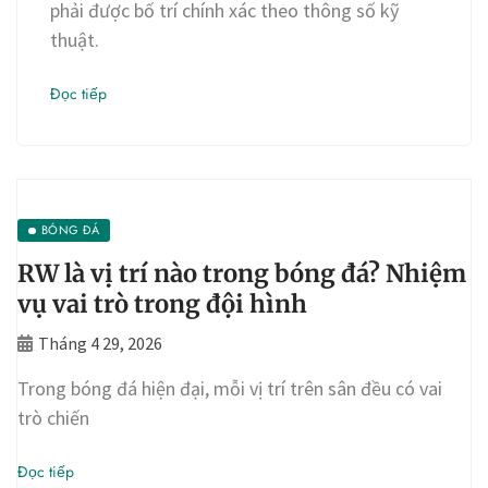
phải được bố trí chính xác theo thông số kỹ
thuật.
Đọc tiếp
BÓNG ĐÁ
RW là vị trí nào trong bóng đá? Nhiệm
vụ vai trò trong đội hình
Tháng 4 29, 2026
Trong bóng đá hiện đại, mỗi vị trí trên sân đều có vai
trò chiến
Đọc tiếp